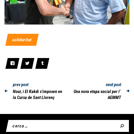
solidaritat
prev post
next post
Nour, i El Kakdi s’imposen en
Una nova etapa social per l´
la Cursa de Sant Llorenç
AEMMT