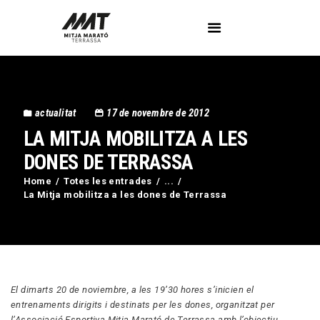
L’Associació
actualitat
17 de novembre de 2012
Voluntaris
LA MITJA MOBILITZA A LES
Circuit Activa’t
Imatges
DONES DE TERRASSA
Curses
Home
Totes les entrades
...
La Mitja mobilitza a les dones de Terrassa
Blog
Contactar
El dimarts 20 de noviembre, a les 19’30 hores s’inicien el
entrenaments dirigits i destinats per les dones, organitzat per
l’Associació Esportiva Mitja Marató de Terrassa amb l’objectiu