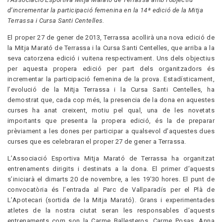
d’incrementar la participació femenina en la 14ª edició de la Mitja
Terrassa i Cursa Santi Centelles.
El proper 27 de gener de 2013, Terrassa acollirà una nova edició de
la Mitja Marató de Terrassa i la Cursa Santi Centelles, que arriba a la
seva catorzena edició i vuitena respectivament. Uns dels objectius
per aquesta propera edició per part dels organitzadors és
incrementar la participació femenina de la prova. Estadísticament,
l’evolució de la Mitja Terrassa i la Cursa Santi Centelles, ha
demostrat que, cada cop més, la presencia de la dona en aquestes
curses ha anat creixent, motiu pel qual, una de les novetats
importants que presenta la propera edició, és la de preparar
prèviament a les dones per participar a qualsevol d’aquestes dues
curses que es celebraran el proper 27 de gener a Terrassa.
L’Associació Esportiva Mitja Marató de Terrassa ha organitzat
entrenaments dirigits i destinats a la dona. El primer d’aquests
s’iniciarà el dimarts 20 de novembre, a les 19’30 hores. El punt de
convocatòria és l’entrada al Parc de Vallparadís per el Plà de
L’Apotecari (sortida de la Mitja Marató). Grans i experimentades
atletes de la nostra ciutat seran les responsables d’aquests
entrenaments com son la Carme Ballesteros, Carme Posas, Anna