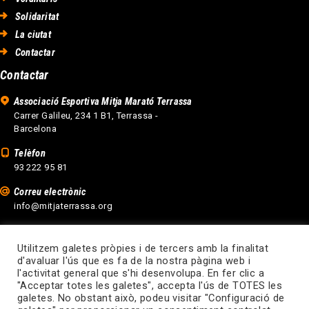
Solidaritat
La ciutat
Contactar
Contactar
Associació Esportiva Mitja Marató Terrassa
Carrer Galileu, 234 1 B1, Terrassa -
Barcelona
Telèfon
93 222 95 81
Correu electrònic
info@mitjaterrassa.org
Utilitzem galetes pròpies i de tercers amb la finalitat
d'avaluar l'ús que es fa de la nostra pàgina web i
l'activitat general que s'hi desenvolupa. En fer clic a
"Acceptar totes les galetes", accepta l'ús de TOTES les
galetes. No obstant això, podeu visitar "Configuració de
Disseny web Terrassa