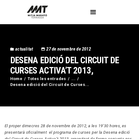
L’Associació
actualitat
27 de novembre de 2012
Voluntaris
DESENA EDICIÓ DEL CIRCUIT DE
Circuit Activa’t
Imatges
CURSES ACTIVA’T 2013,
Curses
Home
Totes les entrades
...
Desena edició del Circuit de Curses...
Blog
Contactar
El proper dimecres 28 de novembre de 2012, a les 19’30 hores, es
presentarà oficialment el programa de curses per la Desena edició
del Circuit de Curses Activa’t 2013, organitzat de forma conjunta per