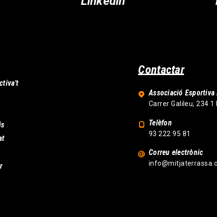
Linkedin
Contactar
ctiva’t
Associació Esportiva 
Carrer Galileu, 234 1
Telèfon
is
93 222 95 81
at
Correu electrònic
info@mitjaterrassa.
r