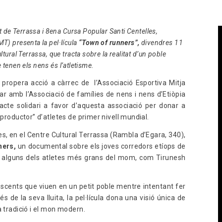
Contactar
t de Terrassa i 8ena Cursa Popular Santi Centelles,
T) presenta la pel·lícula
“Town of runners”
,
divendres 11
tural Terrassa, que tracta sobre la realitat d’un poble
e tenen els nens és l’atletisme.
 propera acció a càrrec de l’Associació Esportiva Mitja
ar amb l’Associació de famílies de nens i nens d’Etiòpia
n acte solidari a favor d’aquesta associació per donar a
“productor” d’atletes de primer nivell mundial.
es, en el Centre Cultural Terrassa (Rambla d’Egara, 340),
ners,
un documental sobre els joves corredors etíops de
tit alguns dels atletes més grans del mom, com Tirunesh
olescents que viuen en un petit poble mentre intentant fer
s de la seva lluita, la pel·lícula dona una visió única de
a tradició i el mon modern.