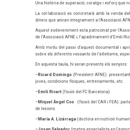
Una història de superació, coratge i esforç que n
La col·laboració es concretarà amb la venda d
diners que aniran integrament a l’Associació AF
Aquest esdeveniment esta patrocinat per l’Assoc
de l’Associació AFNE i, l’apadrinament d’Emili Ri
Amb motiu del passi d’aquest documental i aprof
sobre els diferents vessants de l’atletisme, espe
En aquesta taula, hi seran presents els senyors:
–
Ricard Domingo
(President AFNE): presentant e
joves, condicions físiques, entrenaments, etc.
–
Emili Ricart
(fissió del FC Barcelona)
–
Miquel Àngel Cos
(fissió del CAR i FEA): parl
de lesions.
–
María A. Lizárraga
(doctora en nutrició humana 
–
Josep Salvador
(metge especialista en l’espor