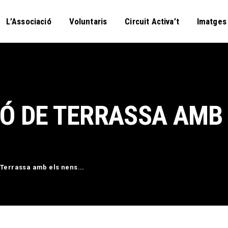
L’Associació
Voluntaris
Circuit Activa’t
Imatges
Ó DE TERRASSA AMB
L’Associació
Voluntaris
Circuit Activa’t
 Terrassa amb els nens...
Imatges
Curses
Blog