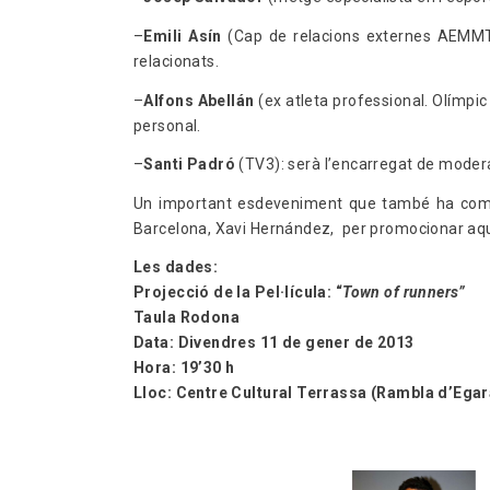
–
Emili Asín
(Cap de relacions externes AEMMT):
relacionats.
–
Alfons Abellán
(ex atleta professional. Olímpic
personal.
–
Santi Padró
(TV3): serà l’encarregat de modera
Un important esdeveniment que també ha compt
Barcelona, Xavi Hernández, per promocionar aque
Les dades:
Projecció de la Pel·lícula: “
Town of runners”
Taula Rodona
Data: Divendres 11 de gener de 2013
Hora: 19’30 h
Lloc: Centre Cultural Terrassa (Rambla d’Egar