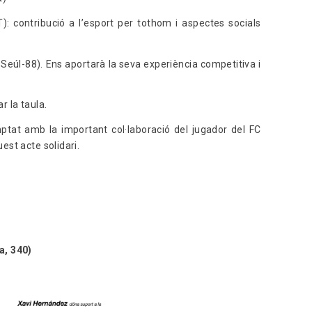
 contribució a l’esport per tothom i aspectes socials
 Seúl-88). Ens aportarà la seva experiència competitiva i
r la taula.
at amb la important col·laboració del jugador del FC
st acte solidari.
a, 340)