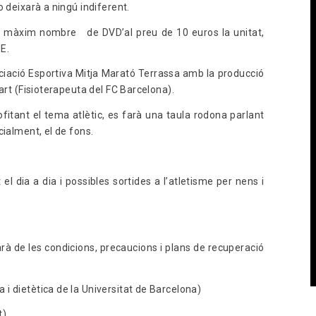
o deixarà a ningú indiferent.
el màxim nombre de DVD’al preu de 10 euros la unitat,
NE.
iació Esportiva Mitja Marató Terrassa amb la producció
cart (Fisioterapeuta del FC Barcelona).
itant el tema atlètic, es farà una taula rodona parlant
cialment, el de fons.
l dia a dia i possibles sortides a l’atletisme per nens i
arà de les condicions, precaucions i plans de recuperació
i dietètica de la Universitat de Barcelona)
t)