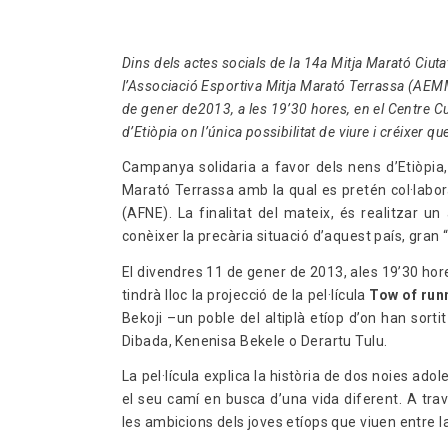
Dins dels actes socials de la 14a Mitja Marató Ciuta
l’Associació Esportiva Mitja Marató Terrassa (AEMM
de gener de2013, a les 19’30 hores, en el Centre Cul
d’Etiòpia on l’única possibilitat de viure i créixer qu
Campanya solidaria a favor dels nens d’Etiòpia,
Marató Terrassa amb la qual es pretén col·labor
(AFNE). La finalitat del mateix, és realitzar u
conèixer la precària situació d’aquest país, gran 
El divendres 11 de gener de 2013, ales 19’30 hor
tindrà lloc la projecció de la pel·lícula
Tow of run
Bekoji –un poble del altiplà etíop d’on han sor
Dibada, Kenenisa Bekele o Derartu Tulu.
La pel·lícula explica la història de dos noies ad
el seu camí en busca d’una vida diferent. A travé
les ambicions dels joves etíops que viuen entre l