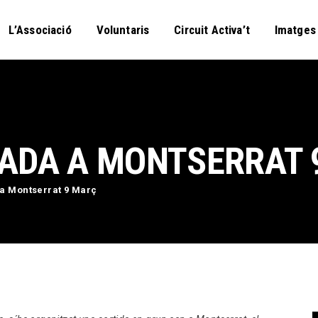
L’Associació
L’Associació
Voluntaris
Circuit Activa’t
Imatges
Voluntaris
Circuit Activa’t
Imatges
Curses
NADA A MONTSERRAT 
Blog
 a Montserrat 9 Març
Contactar