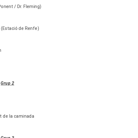
Ponent / Dr. Fleming)
es (Estació de Renfe)
ren
Grup 2
nt de la caminada
Grup 3