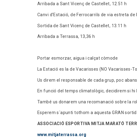
Arribada a Sant Vicenç de Castellet, 12.51 h
Canvi d’Estació, de Ferrocarrils de via estreta de
Sortida de Sant Vicenç de Castellet, 13.11 h
Arribada a Terrassa, 13,36 h
Portar esmorzar, aigua i calçat còmode
La Estació es la de Vacarisses (NO Vacarisses-To
Us direm el responsable de cada grup, poc abans 
En funció del temps climatològic, decidirem si hi
També us donarem una recomanació sobre la ro
Esperem s´apunti tothom a aquesta GRAN sortid
ASSOCIACIÓ ESPORTIVA MITJA MARATÓ TER
www.mitjaterrassa.org