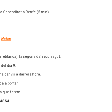
 la Generalitat a Renfe (5 min)
Notes
rreblanca), la segona del recorregut.
del dia 9.
 ha canvis a darrera hora.
ba a portar
a que farem.
RASSA