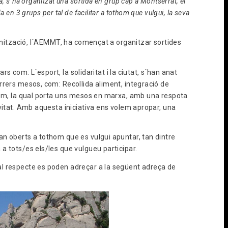
, s´ha organitzat una sortida en grup cap a Montserrat, el
 en 3 grups per tal de facilitar a tothom que vulgui, la seva
ganització, l´AEMMT, ha començat a organitzar sortides
ars com: L´esport, la solidaritat i la ciutat, s´han anat
rrers mesos, com: Recollida aliment, integració de
ntem, la qual porta uns mesos en marxa, amb una respota
vitat. Amb aquesta iniciativa ens volem apropar, una
n oberts a tothom que es vulgui apuntar, tan dintre
a tots/es els/les que vulgueu participar.
l respecte es poden adreçar a la següent adreça de