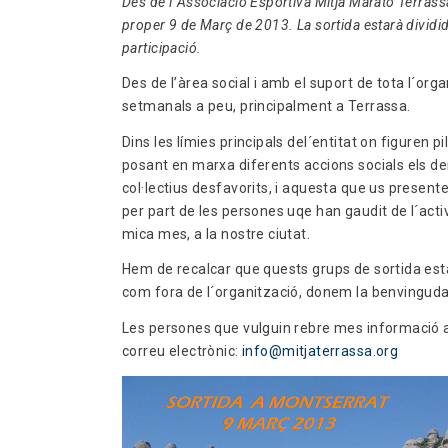
Des de l´Associació Esportiva Mitja Marató Terrassa
proper 9 de Març de 2013. La sortida estarà dividida
participació.
Des de l’àrea social i amb el suport de tota l´or
setmanals a peu, principalment a Terrassa.
Dins les límies principals del´entitat on figuren pil
posant en marxa diferents accions socials els de
col·lectius desfavorits, i aquesta que us prese
per part de les persones uqe han gaudit de l´acti
mica mes, a la nostre ciutat.
Hem de recalcar que quests grups de sortida esta
com fora de l´organització, donem la benvinguda 
Les persones que vulguin rebre mes informació a
correu electrònic:
info@mitjaterrassa.org