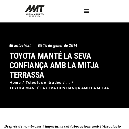
L’Associació
actualitat
10 de gener de 2014
Voluntaris
TOYOTA MANTÉ LA SEVA
Circuit Activa’t
Imatges
CONFIANÇA AMB LA MITJA
Curses
TERRASSA
Blog
Home
Totes les entrades
...
Contactar
TOYOTA MANTÉ LA SEVA CONFIANÇA AMB LA MITJA...
Després de nombroses i importants col·laboracions amb l’Associació