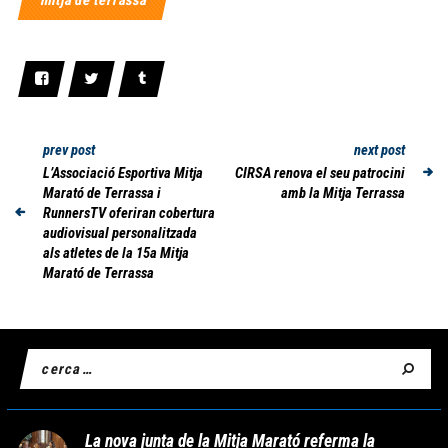
mitja de terrassa
prev post
next post
L’Associació Esportiva Mitja
CIRSA renova el seu patrocini
Marató de Terrassa i
amb la Mitja Terrassa
RunnersTV oferiran cobertura
audiovisual personalitzada
als atletes de la 15a Mitja
Marató de Terrassa
La nova junta de la Mitja Marató referma la