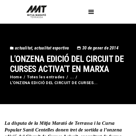
L’Associació
actualitat
,
actualitat esportiva
30 de gener de 2014
Voluntaris
L’ONZENA EDICIÓ DEL CIRCUIT DE
Circuit Activa’t
Imatges
CURSES ACTIVA’T EN MARXA
Curses
Home
Totes les entrades
...
L’ONZENA EDICIÓ DEL CIRCUIT DE CURSES...
Blog
Contactar
La disputa de la Mitja Marató de Terrassa i la Cursa
Popular Santi Centelles donen tret de sortida a l’onzena