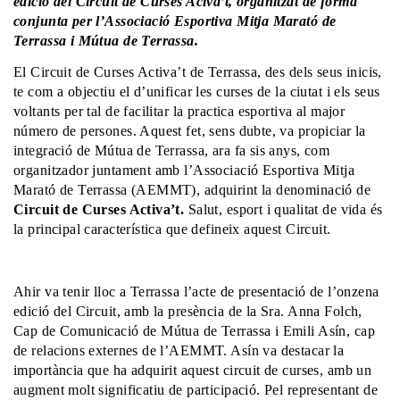
edició del Circuit de Curses Aciva’t, organitzat de forma
conjunta per l’Associació Esportiva Mitja Marató de
Terrassa i Mútua de Terrassa.
El Circuit de Curses Activa’t de Terrassa, des dels seus inicis,
te com a objectiu el d’unificar les curses de la ciutat i els seus
voltants per tal de facilitar la practica esportiva al major
número de persones. Aquest fet, sens dubte, va propiciar la
integració de Mútua de Terrassa, ara fa sis anys, com
organitzador juntament amb l’Associació Esportiva Mitja
Marató de Terrassa (AEMMT), adquirint la denominació de
Circuit de Curses Activa’t.
Salut, esport i qualitat de vida és
la principal característica que defineix aquest Circuit.
Ahir va tenir lloc a Terrassa l’acte de presentació de l’onzena
edició del Circuit, amb la presència de la Sra. Anna Folch,
Cap de Comunicació de Mútua de Terrassa i Emili Asín, cap
de relacions externes de l’AEMMT. Asín va destacar la
importància que ha adquirit aquest circuit de curses, amb un
augment molt significatiu de participació. Pel representant de