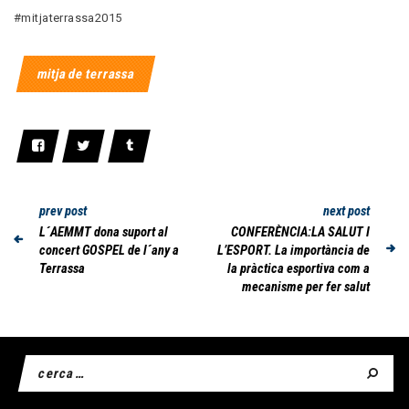
#mitjaterrassa2015
mitja de terrassa
prev post
next post
L´AEMMT dona suport al
CONFERÈNCIA:LA SALUT I
concert GOSPEL de l´any a
L’ESPORT. La importància de
Terrassa
la pràctica esportiva com a
mecanisme per fer salut