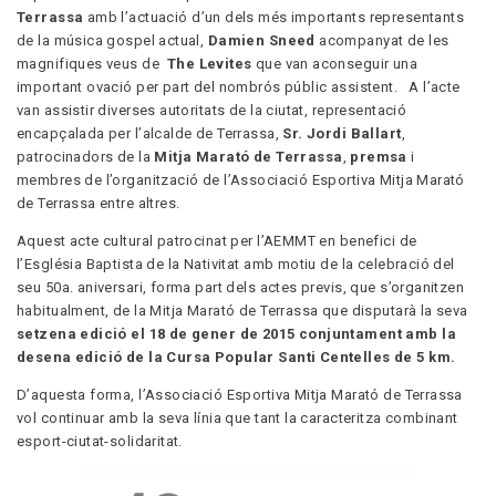
Terrassa
amb l’actuació d’un dels més importants representants
de la música gospel actual,
Damien Sneed
acompanyat de les
magnifiques veus de
The Levites
que van aconseguir una
important ovació per part del nombrós públic assistent. A l’acte
van assistir diverses autoritats de la ciutat, representació
encapçalada per l’alcalde de Terrassa,
Sr. Jordi Ballart
,
patrocinadors de la
Mitja Marató de Terrassa
,
premsa
i
membres de l’organització de l’Associació Esportiva Mitja Marató
de Terrassa entre altres.
Aquest acte cultural patrocinat per l’AEMMT en benefici de
l’Església Baptista de la Nativitat amb motiu de la celebració del
seu 50a. aniversari, forma part dels actes previs, que s’organitzen
habitualment, de la Mitja Marató de Terrassa que disputarà la seva
setzena edició el 18 de gener de 2015 conjuntament amb la
desena edició de la Cursa Popular Santi Centelles de 5 km.
D’aquesta forma, l’Associació Esportiva Mitja Marató de Terrassa
vol continuar amb la seva línia que tant la caracteritza combinant
esport-ciutat-solidaritat.