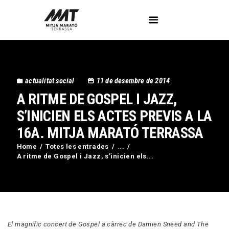
L’Associació
actualitat social
11 de desembre de 2014
Voluntaris
A RITME DE GOSPEL I JAZZ,
Circuit Activa’t
Imatges
S’INICIEN ELS ACTES PREVIS A LA
Curses
16A. MITJA MARATÓ TERRASSA
Blog
Home
Totes les entrades
...
Contactar
A ritme de Gospel i Jazz, s’inicien els...
El magnífic concert de Gospel a càrrec de Damien Sneed and The