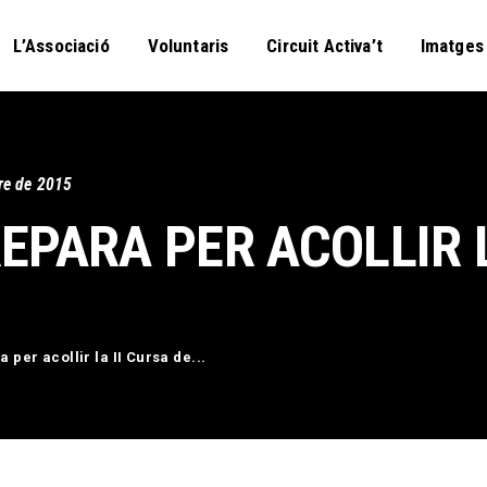
L’Associació
L’Associació
Voluntaris
Circuit Activa’t
Imatges
Voluntaris
Circuit Activa’t
Imatges
re de 2015
Curses
EPARA PER ACOLLIR L
Blog
Contactar
 per acollir la II Cursa de...