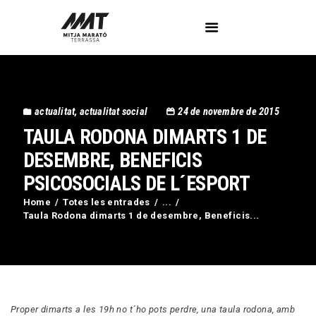
L’Associació
actualitat
,
actualitat social
24 de novembre de 2015
Voluntaris
TAULA RODONA DIMARTS 1 DE
Circuit Activa’t
Imatges
DESEMBRE, BENEFICIS
Curses
PSICOSOCIALS DE L´ESPORT
Blog
Home
Totes les entrades
...
Contactar
Taula Rodona dimarts 1 de desembre, Beneficis...
Proper dimarts a les 19h no t´ho pots perdre, una taula rodona, amb