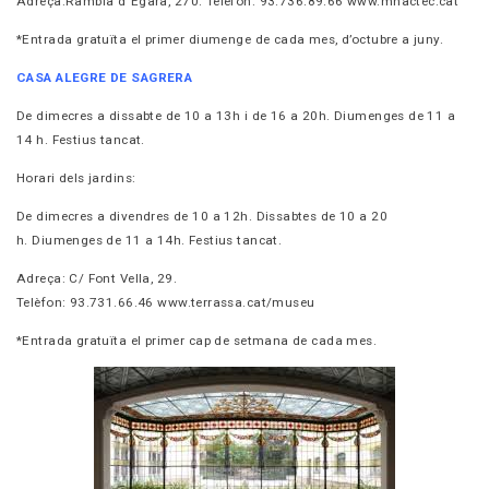
Adreça:
Rambla d´Ègara, 270. Telèfon:
93.736.89.66
www.mnactec.cat
*Entrada gratuïta el primer diumenge de cada mes, d’octubre
a juny.
CASA ALEGRE DE SAGRERA
De dimecres a dissabte de 10 a 13h i de 16 a 20h. Diumenges
de 11 a
14 h. Festius tancat.
Horari dels jardins:
De dimecres a divendres de 10 a 12h. Dissabtes de 10 a 20
h.
Diumenges de 11 a 14h. Festius tancat.
Adreça:
C/ Font Vella, 29.
Telèfon:
93.731.66.46
www.terrassa.cat/museu
*Entrada gratuïta el primer cap de setmana de cada mes.