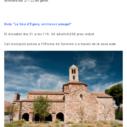
setmana del 21 i 22 de gener.
Ruta “La Seu d’Ègara, un tresor amagat”
El dissabte dia 21 a les 11h. 6€ adults
4,20€ preu reduït.
Cal inscripció prèvia a l’Oficina de Turisme o a través de la seva
web
.