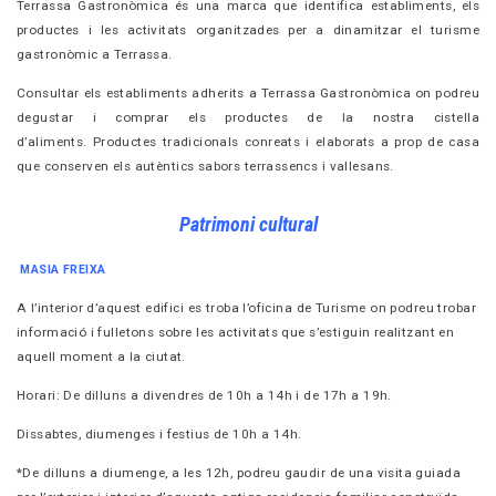
Terrassa Gastronòmica és una marca que identifica establiments, els
productes i les
activitats organitzades per a dinamitzar el turisme
gastronòmic a Terrassa.
Consultar els establiments adherits a Terrassa Gastronòmica on podreu
degustar i comprar
els productes de la nostra cistella
d’aliments.
Productes tradicionals conreats i elaborats a prop de casa
que conserven els
autèntics sabors terrassencs i vallesans.
Patrimoni cultural
MASIA FREIXA
A l’interior d’aquest edifici es troba l’oficina de Turisme on
podreu trobar
informació i fulletons sobre les activitats que
s’estiguin realitzant en
aquell moment a la ciutat.
Horari: De dilluns a divendres de 10h a 14h i de 17h a 19h.
Dissabtes, diumenges i festius de 10h a 14h.
*De dilluns a diumenge, a les 12h, podreu gaudir de una visita
guiada