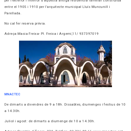
per l’exterior i interior d’aquesta antiga residencia
familiar construïda
entre el 1905 i 1910 per l’arquitecte
municipal Lluís Muncunill i
Parellada.
No cal fer reserva prèvia.
Adreça:
Masia Freixa- Pl. Freixa i Argemí,11/ 937397019
MNACTEC
De dimarts a divendres de 9 a 18h. Dissabtes, diumenges i
festius de 10
a 14.30h.
Juliol i agost: de dimarts a diumenge de 10 a 14.30h.