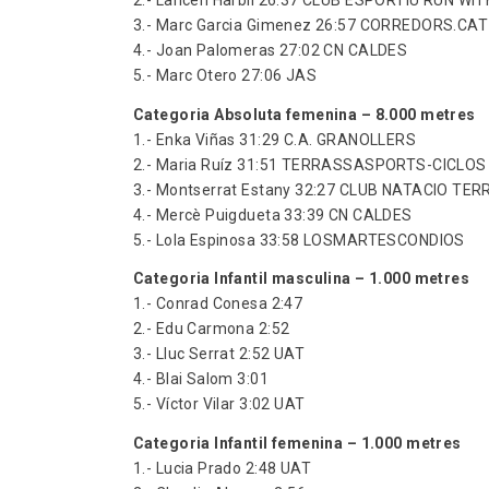
2.- Lahcen Harbil 26:37 CLUB ESPORTIU RUN WIT
3.- Marc Garcia Gimenez 26:57 CORREDORS.CAT
4.- Joan Palomeras 27:02 CN CALDES
5.- Marc Otero 27:06 JAS
Categoria Absoluta femenina – 8.000 metres
1.- Enka Viñas 31:29 C.A. GRANOLLERS
2.- Maria Ruíz 31:51 TERRASSASPORTS-CICLOS
3.- Montserrat Estany 32:27 CLUB NATACIO TE
4.- Mercè Puigdueta 33:39 CN CALDES
5.- Lola Espinosa 33:58 LOSMARTESCONDIOS
Categoria Infantil masculina – 1.000 metres
1.- Conrad Conesa 2:47
2.- Edu Carmona 2:52
3.- Lluc Serrat 2:52 UAT
4.- Blai Salom 3:01
5.- Víctor Vilar 3:02 UAT
Categoria Infantil femenina – 1.000 metres
1.- Lucia Prado 2:48 UAT