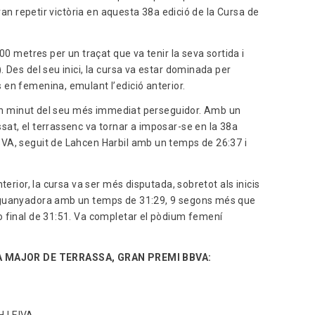
 van repetir victòria en aquesta 38a edició de la Cursa de
00 metres per un traçat que va tenir la seva sortida i
 Des del seu inici, la cursa va estar dominada per
en femenina, emulant l’edició anterior.
i un minut del seu més immediat perseguidor. Amb un
at, el terrassenc va tornar a imposar-se en la 38a
VA, seguit de Lahcen Harbil amb un temps de 26:37 i
terior, la cursa va ser més disputada, sobretot als inicis
e guanyadora amb un temps de 31:29, 9 segons més que
o final de 31:51. Va completar el pòdium femení
 MAJOR DE TERRASSA, GRAN PREMI BBVA: