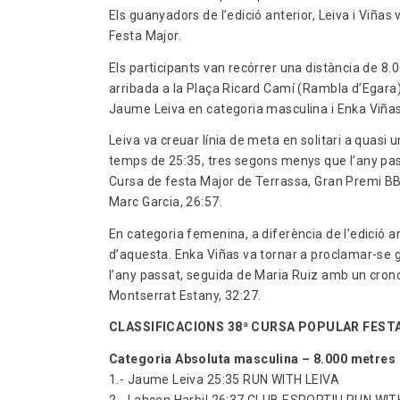
Els guanyadors de l’edició anterior, Leiva i Viñas
Festa Major.
Els participants van recórrer una distància de 8.0
arribada a la Plaça Ricard Camí (Rambla d’Egara).
Jaume Leiva en categoria masculina i Enka Viñas 
Leiva va creuar línia de meta en solitari a quas
temps de 25:35, tres segons menys que l’any pass
Cursa de festa Major de Terrassa, Gran Premi BB
Marc Garcia, 26:57.
En categoria femenina, a diferència de l’edició an
d’aquesta. Enka Viñas va tornar a proclamar-s
l’any passat, seguida de Maria Ruiz amb un cron
Montserrat Estany, 32:27.
CLASSIFICACIONS 38ª CURSA POPULAR FESTA
Categoria Absoluta masculina – 8.000 metres
1.- Jaume Leiva 25:35 RUN WITH LEIVA