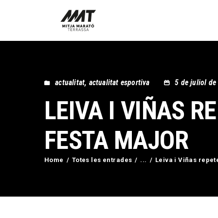
actualitat
,
actualitat esportiva
5 de juliol d
LEIVA I VIÑAS R
FESTA MAJOR
Home
Totes les entrades
...
Leiva i Viñas repete