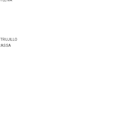
H LEIVA
 TRUJILLO
RRASSA