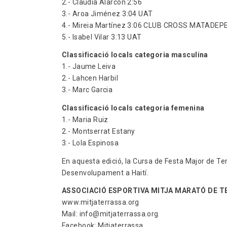
2.- Claudia Alarcon 2:56
3.- Aroa Jiménez 3:04 UAT
4.- Mireia Martínez 3:06 CLUB CROSS MATADEP
5.- Isabel Vilar 3:13 UAT
Classificació locals categoria masculina
1.- Jaume Leiva
2.- Lahcen Harbil
3.- Marc Garcia
Classificació locals categoria femenina
1.- Maria Ruiz
2.- Montserrat Estany
3.- Lola Espinosa
En aquesta edició, la Cursa de Festa Major de Ter
Desenvolupament a Haití.
ASSOCIACIÓ ESPORTIVA MITJA MARATÓ DE T
www.mitjaterrassa.org
Mail: info@mitjaterrassa.org
Facebook: Mitjaterrassa