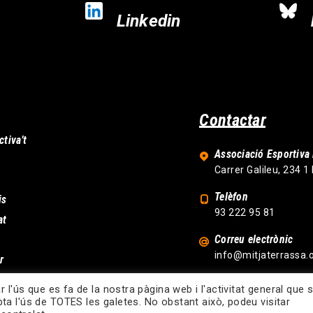
Linkedin
Contactar
ctiva’t
Associació Esportiva 
Carrer Galileu, 234 1
Telèfon
is
93 222 95 81
at
Correu electrònic
info@mitjaterrassa.
r
r l'ús que es fa de la nostra pàgina web i l'activitat general que s
pta l'ús de TOTES les galetes. No obstant això, podeu visitar