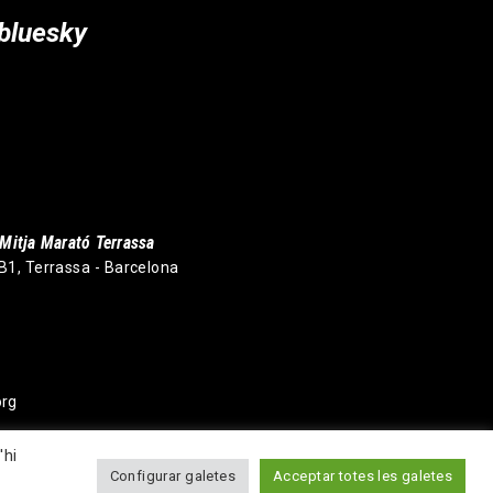
bluesky
Mitja Marató Terrassa
 B1, Terrassa - Barcelona
org
'hi
Configurar galetes
Acceptar totes les galetes