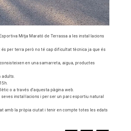
Esportiva Mitja Marató de Terrassa a les instal·lacions
és per terra però no té cap dificultat tècnica ja que és
e consisteixen en una samarreta, aigua, productes
 adults.
.15h.
tlètic o a través d’aquesta pàgina web.
seves instal·lacions i per ser un parc esportiu natural
itat amb la pròpia ciutat i tenir en compte totes les edats