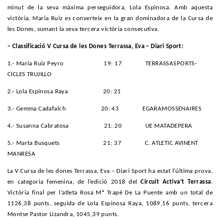
minut de la seva màxima perseguidora, Lola Espinosa. Amb aquesta
victòria, Maria Ruiz es converteix en la gran dominadora de la Cursa de
les Dones, sumant la seva tercera victòria consecutiva.
– Classificació V Cursa de les Dones Terrassa, Eva – Diari Sport:
1.- Maria Ruiz Peyro 19: 17 TERRASSASPORTS-
CICLES TRUJILLO
2.- Lola Espinosa Raya 20: 21
3.- Gemma Cadafalch 20: 43 EGARAMOSSENAIRES
4.- Susanna Cabratosa 21: 20 UE MATADEPERA
5.- Marta Busquets 21: 37 C. ATLETIC AVINENT
MANRESA
La V Cursa de les dones Terrassa, Eva – Diari Sport ha estat l’última prova,
en categoria femenina, de l’edició 2018 del
Circuit Activa’t Terrassa
.
Victòria final per l’atleta Rosa Mª Trapé De La Puente amb un total de
1126,38 punts, seguida de Lola Espinosa Raya, 1089,16 punts, tercera
Montse Pastor Lizandra, 1045,39 punts.