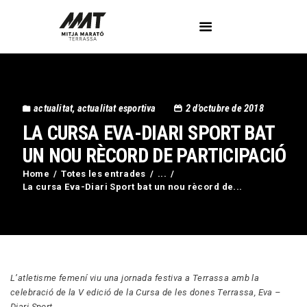
L’Associació
actualitat
,
actualitat esportiva
2 d'octubre de 2018
Voluntaris
LA CURSA EVA-DIARI SPORT BAT
Circuit Activa’t
Imatges
UN NOU RÈCORD DE PARTICIPACIÓ
Curses
Home
Totes les entrades
...
La cursa Eva-Diari Sport bat un nou rècord de...
Blog
Contactar
L’atletisme femení viu una jornada festiva a Terrassa amb la
celebració de la V edició de la Cursa de les dones Terrassa, Eva –
Diari Sport.