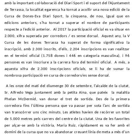
amb la important col·laboració del Diari Sport i el suport del l’Ajuntament
de Terrassa, la localitat egarenca ha tornat a acollir una nova edició de la
Cursa de Dones-Eva Diari Sport, la cinquena, de nou, igual que en
edicions anteriors, s’ha tornat a superar el nombre de participants
respecte a l’edició anterior. Al 2017 la participació oficial es va situar en
2.000, xifra superada per corredors / es sense dorsal. Aquest any, la V
Cursa de les dones Terrassa ha superat de forma significativa la
inscripció, amb 2.300 inscrits, d’ells, 2.204 inscripcions es van realitzar
en el termini oficial (1.758 dones i 446 en categoria masculina), i 96
persones es van inscriure a la carrera fora del termini oficial. A més, a
aquesta xifra de 2.300 inscripcions oficials, se li ha de sumar la
nombrosa participació en cursa de corredors/es sense dorsal.
A les onze del matí del diumenge 30 de setembre, l’alcalde de la ciutat,
Sr. Alfredo Vega juntament amb la petita Aina, que pateix la malaltia
Phelan McDermid, van donar el tret de sortida. Des de la primera
corredora fins l’última persona que va passar per sota l’arc de sortida
van transcórrer uns cinc minuts. Les atletes havien de recórrer un total
de 5.000 metres pels carrers del centre de la ciutat. Una de les favorites
per alçar-se amb la victòria, Maria Ruiz, ràpidament es va fer amb el
domini de la cursa que no va abandonar creuant línia de meta a més d’un