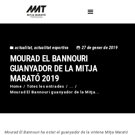
L’Associació
actualitat
,
actualitat esportiva
27 de gener de 2019
Voluntaris
MOURAD EL BANNOURI
Circuit Activa’t
Imatges
GUANYADOR DE LA MITJA
Curses
MARATÓ 2019
Blog
Home
Totes les entrades
...
Contactar
Mourad El Bannouri guanyador de la Mitja...
Mourad El Bannouri ha estat el guanyador de la vintena Mitja Marató