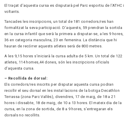
El traçat d’aquesta cursa es disputarà pel Parc esportiu de l’ATHC i
voltants.
Tancades les inscripcions, un total de 181 corredors/res han
formalitzat la seva participació. D’aquests, 59 prendran la sortida
en la cursa infantil que serà la primera a disputar-se, a les 9 hores,
36 en categoria masculina, 23 en femenina. La distància que hi
hauran de recórrer aquests atletes serà de 800 metres.
A les 9,15 hores s’iniciarà la cursa adulta de 5 km. Un total de 122
atletes, 114 homes,44 dones, són les inscripcions oficials
d’aquesta cursa.
– Recollida de dorsal:
Els corredors/res inscrits per disputar aquesta cursa podran
recollir el seu dorsal en les instal·lacions de la botiga Decathlon
Terrassa (zona Parc Vallès), divendres, 17 de maig, de 18 a 21
hores i dissabte, 18 de maig, de 10 a 13 hores. El mateix dia de la
cursa, en la zona de sortida, de 8 a 9 hores, s’entregaran els
dorsals no recollits.