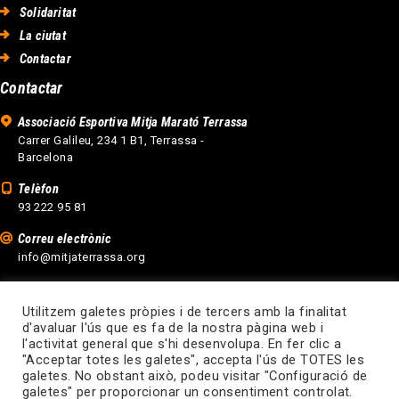
Solidaritat
La ciutat
Contactar
Contactar
Associació Esportiva Mitja Marató Terrassa
Carrer Galileu, 234 1 B1, Terrassa -
Barcelona
Telèfon
93 222 95 81
Correu electrònic
info@mitjaterrassa.org
Utilitzem galetes pròpies i de tercers amb la finalitat
d'avaluar l'ús que es fa de la nostra pàgina web i
l'activitat general que s'hi desenvolupa. En fer clic a
"Acceptar totes les galetes", accepta l'ús de TOTES les
galetes. No obstant això, podeu visitar "Configuració de
Disseny web Terrassa
galetes" per proporcionar un consentiment controlat.