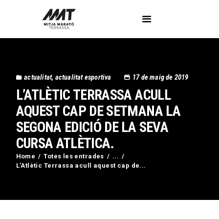
L’Associació
actualitat
,
actualitat esportiva
17 de maig de 2019
Voluntaris
L’ATLÈTIC TERRASSA ACULL
Circuit Activa’t
Imatges
AQUEST CAP DE SETMANA LA
Curses
SEGONA EDICIÓ DE LA SEVA
Blog
CURSA ATLÈTICA.
Contactar
Home
Totes les entrades
...
L’Atlètic Terrassa acull aquest cap de...