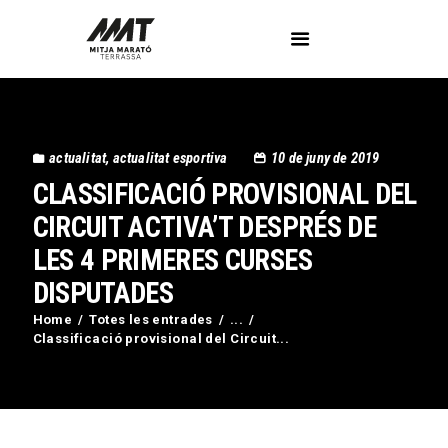
L’Associació
actualitat
,
actualitat esportiva
10 de juny de 2019
Voluntaris
CLASSIFICACIÓ PROVISIONAL DEL
Circuit Activa’t
Imatges
CIRCUIT ACTIVA’T DESPRÉS DE
Curses
LES 4 PRIMERES CURSES
Blog
DISPUTADES
Contactar
Home
Totes les entrades
...
Classificació provisional del Circuit...