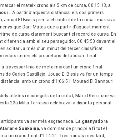
n marcar el mateix crono als 5 km de cursa, 00:15:13, a
nouri
. A partir d’aquesta distància, els dos primers
, Jouad El Bissis prenia el control de la cursa i marcava
s menys que Dani Mateu que a partir d’aquest moment
ritme de cursa clarament buscant el record de cursa. En
t diferència amb el seu perseguidor, 00:45:53 davant el
en solitari, a més d’un minut del tercer classificat
redors serien els propietaris del pòdium final.
r a travessar línia de meta marcant un crono final
s de Carles Castillejo. Jouad El Bissis va fer un temps
s distància, amb un crono d’1:06:51, Mourad El Bannouri
 dels atletes reconeguts de la ciutat, Marc Otero, que va
uesta 22a Mitja Terrassa celebrava la disputa personal
 participants va ser més esgraonada.
La guanyadora
Atanane Soukaina
, va dominar de principi a fi tot el
amb un crono final d’1:14:21. Tres minuts més tard,