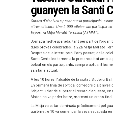
guanyen la Santi C
Curses d’alt nivell a pesar que la participació, a cau
altres edicions. Uns 2.000 atletes van participar e
Esportiva Mitja Marató Terrassa (AEMMT).
Jornada molt esperada, tant per part de l’organit
dues proves celebrades, la 22a Mitja Marató Terr
Després de la interrupció, l’any passat, de la cele
Santi Centelles tornen a la presencialitat amb la p
bolcat en els participants, sempre aplicant les m
sanitària actual.
A les 10 hores, l’alcalde de la ciutat, Sr. Jordi Ba
En primera línia de sortida, corredors d’alt nivell
l’objectiu clar de superar el record d’aquesta, en
Mateo no va poder batre, marcant un crono final 
La Mitja va estar dominada pràcticament pel gu
quilòmetre 10 va començar la seva escapada en s