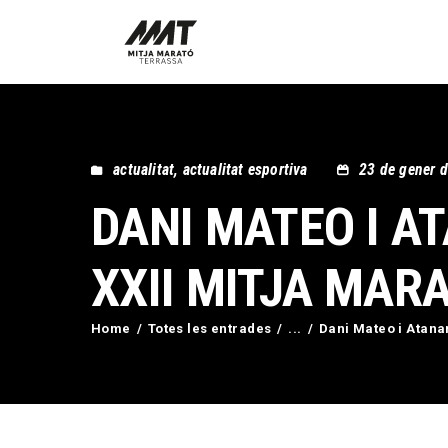
actualitat
,
actualitat esportiva
23 de gener 
DANI MATEO I A
XXII MITJA MAR
Home
Totes les entrades
...
Dani Mateo i Atana