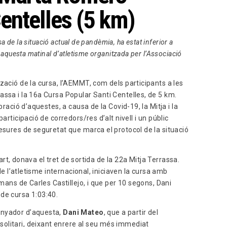
entelles (5 km)
sa de la situació actual de pandèmia, ha estat inferior a
n aquesta matinal d’atletisme organitzada per l’Associació
zació de la cursa, l’AEMMT, com dels participants a les
assa i la 16a Cursa Popular Santi Centelles, de 5 km.
bració d’aquestes, a causa de la Covid-19, la Mitja i la
articipació de corredors/res d’alt nivell i un públic
esures de seguretat que marca el protocol de la situació
llart, donava el tret de sortida de la 22a Mitja Terrassa.
 de l’atletisme internacional, iniciaven la cursa amb
 mans de Carles Castillejo, i que per 10 segons, Dani
de cursa 1:03:40.
anyador d’aquesta,
Dani Mateo
, que a partir del
olitari, deixant enrere al seu més immediat