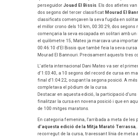
perseguidor
Jouad El Bissis
. Els dos atletes va
dos segons del tercer classificat
Mourad El Ban
classificats començaven la seva fugida en solitari
el millor crono dels 10 km, 00:30:29, dos segon
començaria la seva escapada en solitari amb un 
el quilòmetre 15, Mateo ja marcava una importan
00:46:10 d’El Bissis que també feia la seva cursa 
Mourad El Bannouri. Precisament aquests tres cor
L’atleta internacional Dani Mateo va ser el prime
d’1:03:40, a 10 segons del record de cursa en man
final d’1:04:22, ocupant la segona posició. A mé
completava el pòdium de la cursa.
Destacar en aquesta edició, la participació d’uns
finalitzar la cursa en novena posició i que en aq
de 100 mitges maratons.
En categoria femenina, l’arribada a meta de les
d’aquesta edició de la Mitja Marató Terrassa
,
recorregut de la cursa, travessant línia de meta 