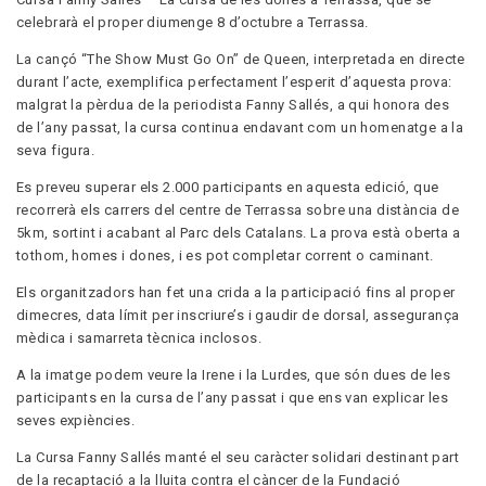
celebrarà el proper diumenge 8 d’octubre a Terrassa.
La cançó “The Show Must Go On” de Queen, interpretada en directe
durant l’acte, exemplifica perfectament l’esperit d’aquesta prova:
malgrat la pèrdua de la periodista Fanny Sallés, a qui honora des
de l’any passat, la cursa continua endavant com un homenatge a la
seva figura.
Es preveu superar els 2.000 participants en aquesta edició, que
recorrerà els carrers del centre de Terrassa sobre una distància de
5km, sortint i acabant al Parc dels Catalans. La prova està oberta a
tothom, homes i dones, i es pot completar corrent o caminant.
Els organitzadors han fet una crida a la participació fins al proper
dimecres, data límit per inscriure’s i gaudir de dorsal, assegurança
mèdica i samarreta tècnica inclosos.
A la imatge podem veure la Irene i la Lurdes, que són dues de les
participants en la cursa de l’any passat i que ens van explicar les
seves expiències.
La Cursa Fanny Sallés manté el seu caràcter solidari destinant part
de la recaptació a la lluita contra el càncer de la Fundació