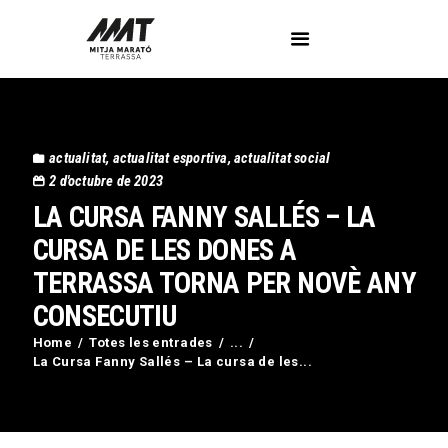
L’Associació
actualitat
,
actualitat esportiva
,
actualitat social
Voluntaris
2 d'octubre de 2023
Circuit Activa’t
LA CURSA FANNY SALLÉS – LA
Imatges
CURSA DE LES DONES A
Curses
TERRASSA TORNA PER NOVÈ ANY
Blog
Contactar
CONSECUTIU
Home
Totes les entrades
...
La Cursa Fanny Sallés – La cursa de les...