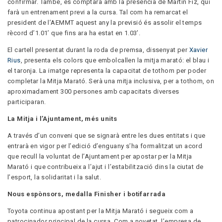
confirmar. També, es comptarà amb la presència de Martin Fiz, qui
farà un entrenament previ a la cursa. Tal com ha remarcat el
president de l’AEMMT aquest any la previsió és assolir el temps
rècord d’1.01’ que fins ara ha estat en 1.03’.
El cartell presentat durant la roda de premsa, dissenyat per
Xavier
Rius
, presenta els colors que embolcallen la mitja marató: el blau i
el taronja. La imatge representa la capacitat de tothom per poder
completar la Mitja Marató. Serà una mitja inclusiva, per a tothom, on
aproximadament 300 persones amb capacitats diverses
participaran.
La Mitja i l’Ajuntament, més units
A través d’un conveni que se signarà entre les dues entitats i que
entrarà en vigor per l’edició d’enguany s’ha formalitzat un acord
que recull la voluntat de l’Ajuntament per apostar per la Mitja
Marató i que contribueix a l’ajut i l’estabilització dins la ciutat de
l’esport, la solidaritat i la salut.
Nous espònsors, medalla Finisher i botifarrada
Toyota continua apostant per la Mitja Marató i segueix com a
patrocinador principal de la cursa. Com a novetat, l’empresa de