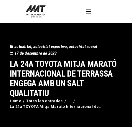
L’Associació
actualitat
,
actualitat esportiva
,
actualitat social
Voluntaris
17 de desembre de 2023
Circuit Activa’t
LA 24A TOYOTA MITJA MARATÓ
Imatges
INTERNACIONAL DE TERRASSA
Curses
ENGEGA AMB UN SALT
Blog
Contactar
QUALITATIU
Home
Totes les entrades
...
La 24a TOYOTA Mitja Marató Internacional de...