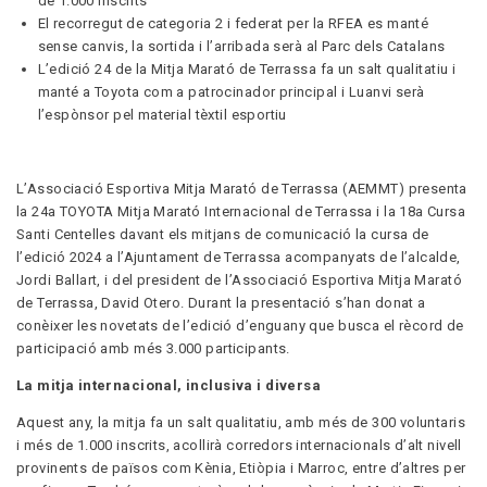
de 1.000 inscrits
El recorregut de categoria 2 i federat per la RFEA es manté
sense canvis, la sortida i l’arribada serà al Parc dels Catalans
L’edició 24 de la Mitja Marató de Terrassa fa un salt qualitatiu i
manté a Toyota com a patrocinador principal i Luanvi serà
l’espònsor pel material tèxtil esportiu
L’Associació Esportiva Mitja Marató de Terrassa (AEMMT) presenta
la 24a TOYOTA Mitja Marató Internacional de Terrassa i la 18a Cursa
Santi Centelles davant els mitjans de comunicació la cursa de
l’edició 2024 a l’Ajuntament de Terrassa acompanyats de l’alcalde,
Jordi Ballart, i del president de l’Associació Esportiva Mitja Marató
de Terrassa, David Otero. Durant la presentació s’han donat a
conèixer les novetats de l’edició d’enguany que busca el rècord de
participació amb més 3.000 participants.
La mitja internacional, inclusiva i diversa
Aquest any, la mitja fa un salt qualitatiu, amb més de 300 voluntaris
i més de 1.000 inscrits, acollirà corredors internacionals d’alt nivell
provinents de països com Kènia, Etiòpia i Marroc, entre d’altres per