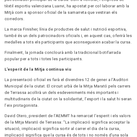
tèxtil esportiu valenciana Luanvi, ha apostat per col·laborar amb la
Mitjà com a sponsor oficial de la samarreta que vestiran els
corredors.
La marca Finisher, línia de productes de salut i nutrició esportiva,
també és un dels patrocinadors oficials i, en aquest cas, oferirà les
medalles a tots els participants que aconsegueixin acabar la cursa.
Finalment, la jornada conclourà amb la tradicional botifarrada
popular per a tots i totes les participants.
L’esperit de la Mitja continua viu
La presentació oficial es farà el divendres 12 de gener a l’Auditori
Municipal de la ciutat. El circuit urbà de la Mitja Marató pels carrers
de Terrassa acollirà un dels esdeveniments més importants i
multitudinaris de la ciutat on la solidaritat, l’esport i la salut hi seran
l’eix protagonista.
David Otero, president de l’AEMMT ha remarcat l’esperit i els valors
de la Mitja Marató de Terrassa: “La implicació significa acceptar la
situació, implicació significa sortir al carrer el dia de la cursa,
implicació significa que la cursa és de tots i no només d’una sola