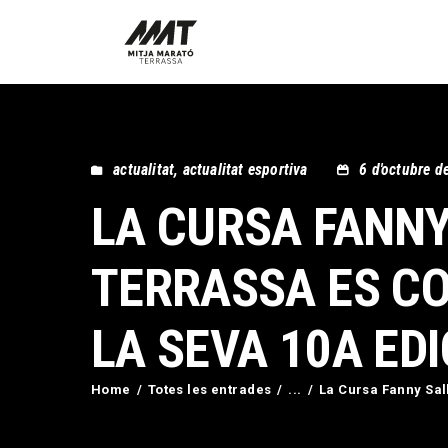
actualitat
,
actualitat esportiva
6 d'octubre d
LA CURSA FANNY
TERRASSA ES CO
LA SEVA 10A EDI
Home
Totes les entrades
...
La Cursa Fanny Sall