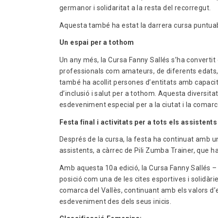
germanor i solidaritat a la resta del recorregut.
Aquesta també ha estat la darrera cursa puntuabl
Un espai per a tothom
Un any més, la Cursa Fanny Sallés s’ha convertit 
professionals com amateurs, de diferents edats,
també ha acollit persones d’entitats amb capacit
d’inclusió i salut per a tothom. Aquesta diversita
esdeveniment especial per a la ciutat i la comarca
Festa final i activitats per a tots els assistents
Després de la cursa, la festa ha continuat amb un
assistents, a càrrec de Pili Zumba Trainer, que ha
Amb aquesta 10a edició, la Cursa Fanny Sallés –
posició com una de les cites esportives i solidà
comarca del Vallès, continuant amb els valors d’e
esdeveniment des dels seus inicis.