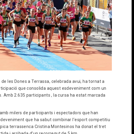
 de les Dones a Terrassa, celebrada avui, ha tornat a
articipació que consolida aquest esdeveniment com un
lès. Amb 2.635 participants , la cursa ha estat marcada
 amb milers de participants i espectadors que han
 esdeveniment que ha sabut combinar l’esport competitiu
ímpica terrassenca Cristina Montesinos ha donat el tret
rtida i arribada d’un recorregut de 5 km.