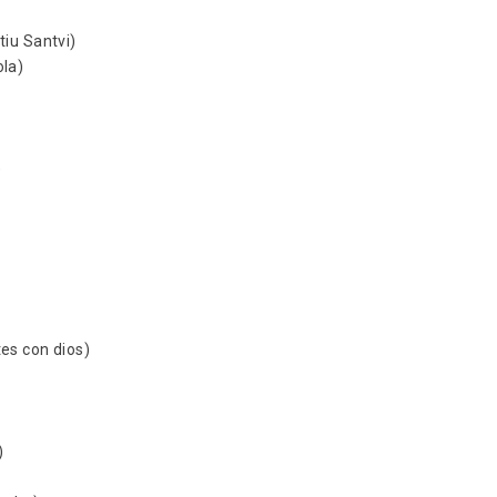
iu Santvi)
ola)
)
)
es con dios)
)