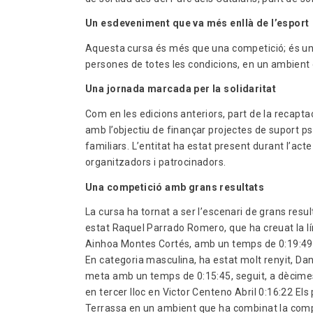
Un esdeveniment que va més enllà de l’esport
Aquesta cursa és més que una competició; és un 
persones de totes les condicions, en un ambient 
Una jornada marcada per la solidaritat
Com en les edicions anteriors, part de la recapta
amb l’objectiu de finançar projectes de suport p
familiars. L’entitat ha estat present durant l’acte 
organitzadors i patrocinadors.
Una competició amb grans resultats
La cursa ha tornat a ser l’escenari de grans res
estat Raquel Parrado Romero, que ha creuat la l
Ainhoa Montes Cortés, amb un temps de 0:19:49 i
En categoria masculina, ha estat molt renyit, Da
meta amb un temps de 0:15:45, seguit, a dècimes
en tercer lloc en Victor Centeno Abril 0:16:22 Els
Terrassa en un ambient que ha combinat la comp