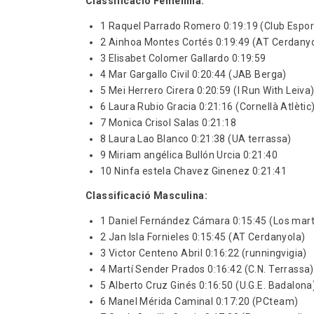
Classificació Femenina:
1 Raquel Parrado Romero 0:19:19 (Club Esport
2 Ainhoa Montes Cortés 0:19:49 (AT Cerdany
3 Elisabet Colomer Gallardo 0:19:59
4 Mar Gargallo Civil 0:20:44 (JAB Berga)
5 Mei Herrero Cirera 0:20:59 (I Run With Leiva
6 Laura Rubio Gracia 0:21:16 (Cornellà Atlètic
7 Monica Crisol Salas 0:21:18
8 Laura Lao Blanco 0:21:38 (UA terrassa)
9 Miriam angélica Bullón Urcia 0:21:40
10 Ninfa estela Chavez Ginenez 0:21:41
Classificació Masculina:
1 Daniel Fernández Cámara 0:15:45 (Los mart
2 Jan Isla Fornieles 0:15:45 (AT Cerdanyola)
3 Victor Centeno Abril 0:16:22 (runningvigia)
4 Martí Sender Prados 0:16:42 (C.N. Terrassa)
5 Alberto Cruz Ginés 0:16:50 (U.G.E. Badalona
6 Manel Mérida Caminal 0:17:20 (PCteam)