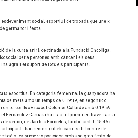
esdeveniment social, esportiu i de trobada que uneix
de germanor i festa.
ció de la cursa anirà destinada a la Fundació Oncolliga,
sicosocial per a persones amb càncer i els seus
i ha agraït el suport de tots els participants,
ultats esportius. En categoria femenina, la guanyadora ha
ínia de meta amb un temps de 0:19:19, en segon lloc
 en tercer lloc Elisabet Colomer Gallardo amb 0:19:59.
niel Fernández Cámara ha estat el primer en travessar la
 de segon, de Jan Isla Fornieles, també amb 0:15:45 i
 participants han recorregut els carrers del centre de
etició a les primeres posicions amb una gran festa de