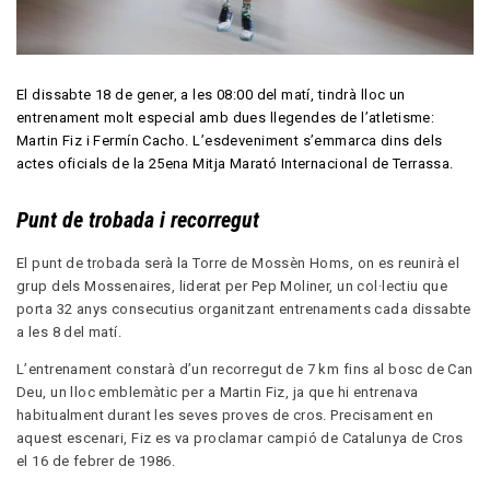
El dissabte 18 de gener, a les 08:00 del matí, tindrà lloc un
entrenament molt especial amb dues llegendes de l’atletisme:
Martin Fiz i Fermín Cacho. L’esdeveniment s’emmarca dins dels
actes oficials de la 25ena Mitja Marató Internacional de Terrassa.
Punt de trobada i recorregut
El punt de trobada serà la Torre de Mossèn Homs, on es reunirà el
grup dels Mossenaires, liderat per Pep Moliner, un col·lectiu que
porta 32 anys consecutius organitzant entrenaments cada dissabte
a les 8 del matí.
L’entrenament constarà d’un recorregut de 7 km fins al bosc de Can
Deu, un lloc emblemàtic per a Martin Fiz, ja que hi entrenava
habitualment durant les seves proves de cros. Precisament en
aquest escenari, Fiz es va proclamar campió de Catalunya de Cros
el 16 de febrer de 1986.