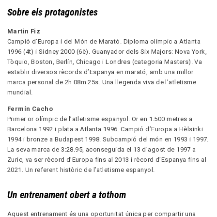
Sobre els protagonistes
Martin Fiz
Campió d’Europa i del Món de Marató. Diploma olímpic a Atlanta
1996 (4t) i Sidney 2000 (6è). Guanyador dels Six Majors: Nova York,
Tòquio, Boston, Berlín, Chicago i Londres (categoria Masters). Va
establir diversos rècords d’Espanya en marató, amb una millor
marca personal de 2h 08m 25s. Una llegenda viva de l’atletisme
mundial.
Fermín Cacho
Primer or olímpic de l’atletisme espanyol. Or en 1.500 metres a
Barcelona 1992 i plata a Atlanta 1996. Campió d’Europa a Hèlsinki
1994 i bronze a Budapest 1998. Subcampió del món en 1993 i 1997.
La seva marca de 3:28.95, aconseguida el 13 d’agost de 1997 a
Zuric, va ser rècord d’Europa fins al 2013 i rècord d’Espanya fins al
2021. Un referent històric de l’atletisme espanyol.
Un entrenament obert a tothom
Aquest entrenament és una oportunitat única per compartir una