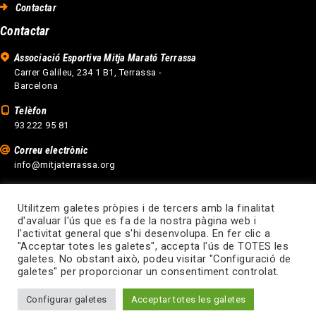
Contactar
Contactar
Associació Esportiva Mitja Marató Terrassa
Carrer Galileu, 234 1 B1, Terrassa -
Barcelona
Telèfon
93 222 95 81
Correu electrònic
info@mitjaterrassa.org
Utilitzem galetes pròpies i de tercers amb la finalitat
d'avaluar l'ús que es fa de la nostra pàgina web i
l'activitat general que s'hi desenvolupa. En fer clic a
"Acceptar totes les galetes", accepta l'ús de TOTES les
galetes. No obstant això, podeu visitar "Configuració de
Disseny web Terrassa
galetes" per proporcionar un consentiment controlat.
Configurar galetes
Acceptar totes les galetes
Amunt