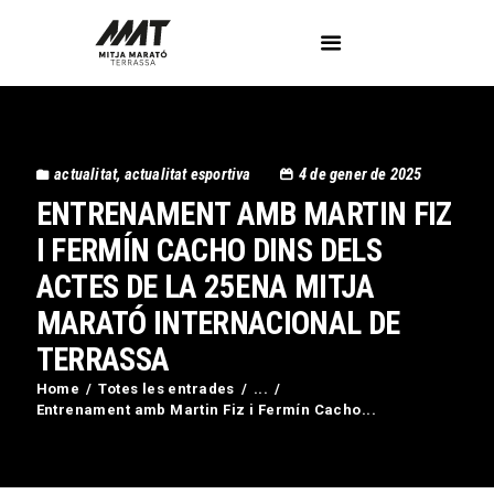
L’Associació
actualitat
,
actualitat esportiva
4 de gener de 2025
Voluntaris
ENTRENAMENT AMB MARTIN FIZ
Circuit Activa’t
Imatges
I FERMÍN CACHO DINS DELS
Curses
ACTES DE LA 25ENA MITJA
Blog
MARATÓ INTERNACIONAL DE
Contactar
TERRASSA
Home
Totes les entrades
...
Entrenament amb Martin Fiz i Fermín Cacho...