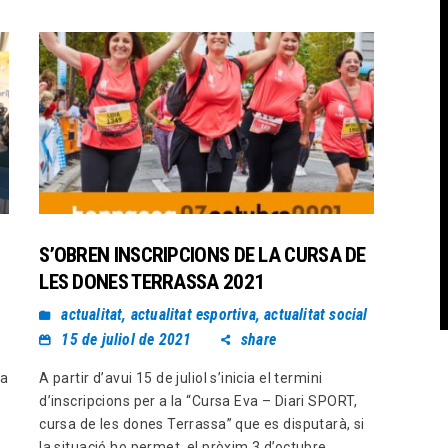
S’OBREN INSCRIPCIONS DE LA CURSA DE
LES DONES TERRASSA 2021
actualitat
,
actualitat esportiva
,
actualitat social
15 de juliol de 2021
share
la
A partir d’avui 15 de juliol s’inicia el termini
d’inscripcions per a la “Cursa Eva – Diari SPORT,
cursa de les dones Terrassa” que es disputarà, si
la situació ho permet, el pròxim 3 d’octubre.