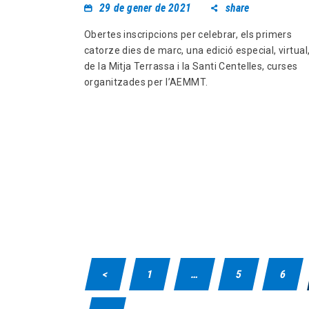
29 de gener de 2021
share
Obertes inscripcions per celebrar, els primers
catorze dies de marc, una edició especial, virtual
de la Mitja Terrassa i la Santi Centelles, curses
organitzades per l’AEMMT.
<
1
…
5
6