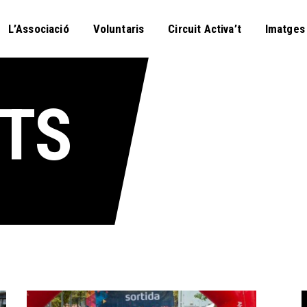
L’Associació
L’Associació
Voluntaris
Circuit Activa’t
Imatges
Voluntaris
Circuit Activa’t
Imatges
STS
Curses
Blog
Contactar