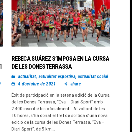
REBECA SUÁREZ S’IMPOSA EN LA CURSA
I
DE LES DONES TERRASSA
actualitat
,
actualitat esportiva
,
actualitat social
4 d'octubre de 2021
share
l
Èxit de participació en la setena edició de la Cursa
de les Dones Terrassa, “Eva – Diari Sport” amb
2.400 inscrits/tes oficialment. Al voltant de les
10 hores, s’ha donat el tret de sortida d’una nova
edició de la cursa de les Dones Terrassa, “Eva –
Diari Sport”, de 5 km.…