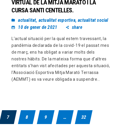
VIRTUAL DE LA MITJA MARATÓ I LA
CURSA SANTI CENTELLES.
actualitat
,
actualitat esportiva
,
actualitat social
,
10 de gener de 2021
share
L’actual situació per la qual estem travessant, la
pandèmia declarada de la covid-19 el passat mes
de març, ens ha obligat a variar molts dels
nostres hàbits. De la mateixa forma que d’altres
entitats s’han vist afectades per aquesta situació,
l’Associació Esportiva Mitja Marató Terrassa
(AEMMT) es va veure obligada a suspendre…
7
8
9
…
32