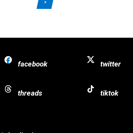
>
facebook
twitter
threads
tiktok