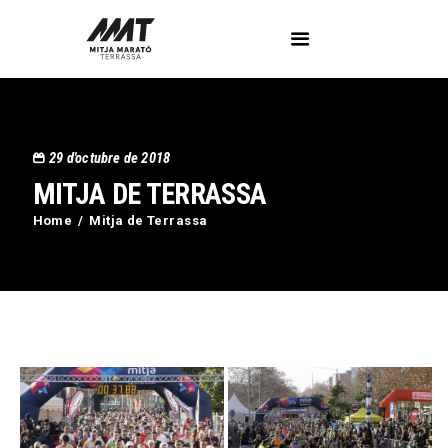
L’Associació
29 d'octubre de 2018
Voluntaris
MITJA DE TERRASSA
Circuit Activa’t
Imatges
Home
Mitja de Terrassa
Curses
Blog
Contactar