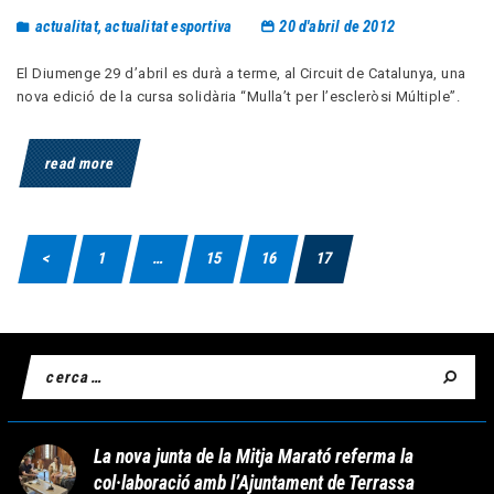
actualitat
,
actualitat esportiva
20 d'abril de 2012
El Diumenge 29 d’abril es durà a terme, al Circuit de Catalunya, una
nova edició de la cursa solidària “Mulla’t per l’escleròsi Múltiple”.
read more
<
1
…
15
16
17
La nova junta de la Mitja Marató referma la
col·laboració amb l’Ajuntament de Terrassa