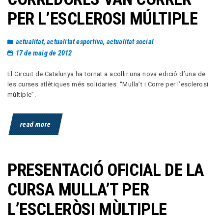
PER L’ESCLEROSI MÚLTIPLE
actualitat
,
actualitat esportiva
,
actualitat social
17 de maig de 2012
El Circuit de Catalunya ha tornat a acollir una nova edició d’una de
les curses atlètiques més solidaries: “Mulla’t i Corre per l’esclerosi
múltiple”.
read more
PRESENTACIÓ OFICIAL DE LA
CURSA MULLA’T PER
L’ESCLERÒSI MÙLTIPLE