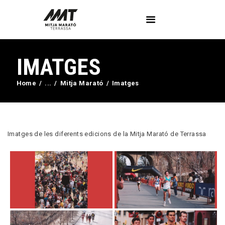
IMATGES
L’Associació
Voluntaris
Home
...
Mitja Marató
Imatges
Circuit Activa’t
Imatges
Curses
Imatges de les diferents edicions de la Mitja Marató de Terrassa
Blog
Contactar