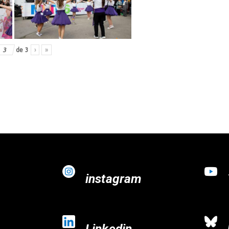
de
3
›
»
instagram
Linkedin