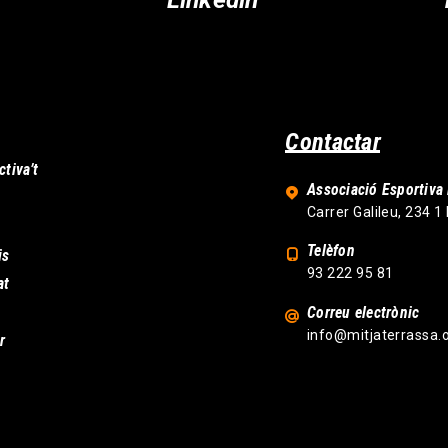
Contactar
ctiva’t
Associació Esportiva 
Carrer Galileu, 234 1
Telèfon
is
93 222 95 81
at
Correu electrònic
info@mitjaterrassa.
r