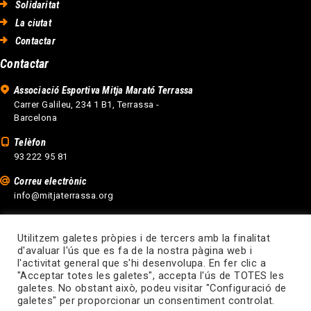
Solidaritat
La ciutat
Contactar
Contactar
Associació Esportiva Mitja Marató Terrassa
Carrer Galileu, 234 1 B1, Terrassa -
Barcelona
Telèfon
93 222 95 81
Correu electrònic
info@mitjaterrassa.org
Utilitzem galetes pròpies i de tercers amb la finalitat
d'avaluar l'ús que es fa de la nostra pàgina web i
l'activitat general que s'hi desenvolupa. En fer clic a
"Acceptar totes les galetes", accepta l'ús de TOTES les
galetes. No obstant això, podeu visitar "Configuració de
Disseny web Terrassa
galetes" per proporcionar un consentiment controlat.