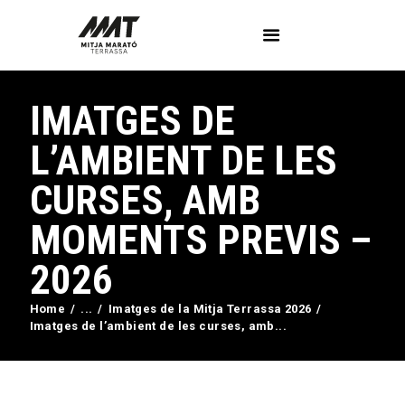
IMATGES DE
L’Associació
Voluntaris
L’AMBIENT DE LES
Circuit Activa’t
CURSES, AMB
Imatges
Curses
MOMENTS PREVIS –
Blog
2026
Contactar
Home
...
Imatges de la Mitja Terrassa 2026
Imatges de l’ambient de les curses, amb...