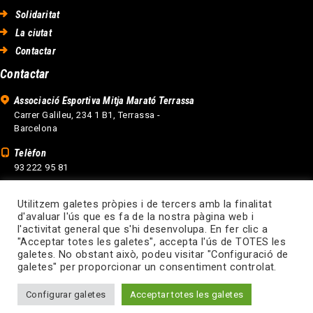
Solidaritat
La ciutat
Contactar
Contactar
Associació Esportiva Mitja Marató Terrassa
Carrer Galileu, 234 1 B1, Terrassa -
Barcelona
Telèfon
93 222 95 81
Correu electrònic
Utilitzem galetes pròpies i de tercers amb la finalitat
info@mitjaterrassa.org
d'avaluar l'ús que es fa de la nostra pàgina web i
l'activitat general que s'hi desenvolupa. En fer clic a
"Acceptar totes les galetes", accepta l'ús de TOTES les
galetes. No obstant això, podeu visitar "Configuració de
galetes" per proporcionar un consentiment controlat.
Disseny web Terrassa
Configurar galetes
Acceptar totes les galetes
Amunt