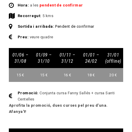
Hora:
a les
pendent de confirmar
Recorregut:
5 kms
Sortida i arribada:
Pendent de confirmar
Preu:
veure quadre
01/06 –
01/09 –
01/11 –
01/01 –
31/01
31/08
31/10
31/12
24/02
(offline)
15 €
15 €
16 €
18 €
20 €
Promoció:
Conjunta cursa Fanny Sallés + cursa Santi
Centelles
Aprofita la promoció, dues curses pel preu d'una.
Afanya't!