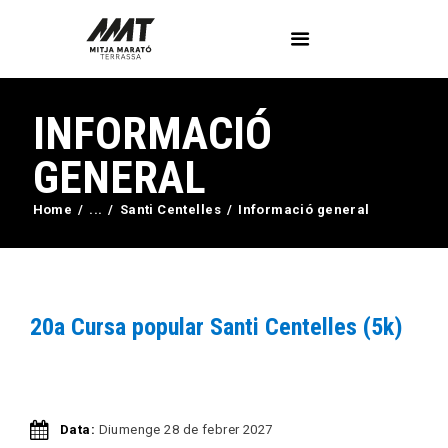
INFORMACIÓ
L’Associació
Voluntaris
GENERAL
Circuit Activa’t
Home
...
Santi Centelles
Informació general
Imatges
Curses
Blog
Contactar
20a Cursa popular Santi Centelles (5k)
Data:
Diumenge 28 de febrer 2027