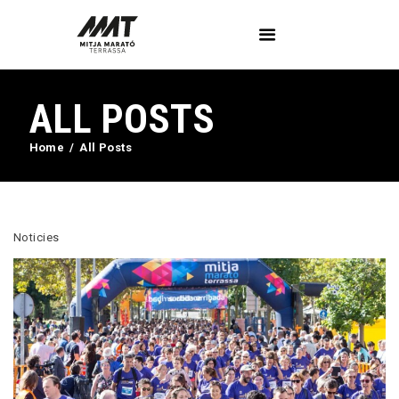
ALL POSTS
L’Associació
Voluntaris
Home
All Posts
Circuit Activa’t
Imatges
Curses
Noticies
Blog
Contactar