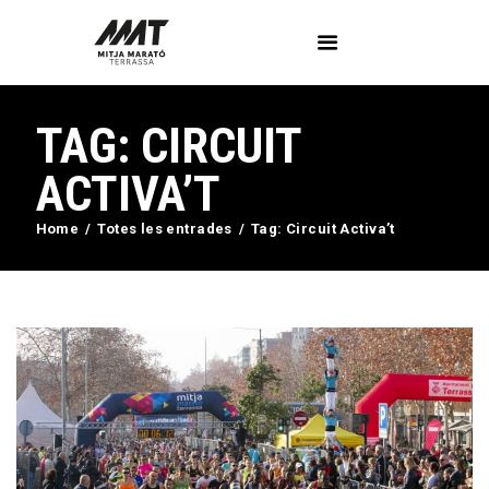
TAG: CIRCUIT
L’Associació
Voluntaris
ACTIVA’T
Circuit Activa’t
Home
Totes les entrades
Tag: Circuit Activa’t
Imatges
Curses
Blog
Contactar