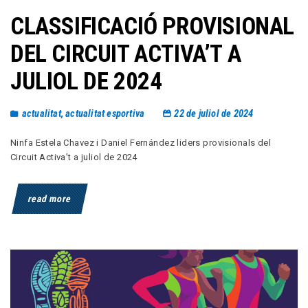
CLASSIFICACIÓ PROVISIONAL
DEL CIRCUIT ACTIVA’T A
JULIOL DE 2024
actualitat
,
actualitat esportiva
22 de juliol de 2024
Ninfa Estela Chavez i Daniel Fernández liders provisionals del
Circuit Activa’t a juliol de 2024
read more