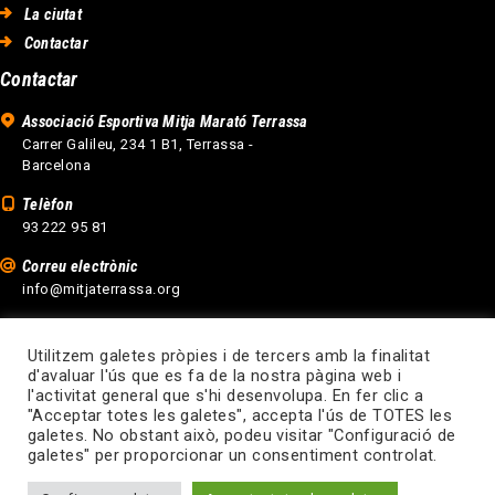
La ciutat
Contactar
Contactar
Associació Esportiva Mitja Marató Terrassa
Carrer Galileu, 234 1 B1, Terrassa -
Barcelona
Telèfon
93 222 95 81
Correu electrònic
info@mitjaterrassa.org
Utilitzem galetes pròpies i de tercers amb la finalitat
d'avaluar l'ús que es fa de la nostra pàgina web i
l'activitat general que s'hi desenvolupa. En fer clic a
"Acceptar totes les galetes", accepta l'ús de TOTES les
galetes. No obstant això, podeu visitar "Configuració de
Disseny web Terrassa
galetes" per proporcionar un consentiment controlat.