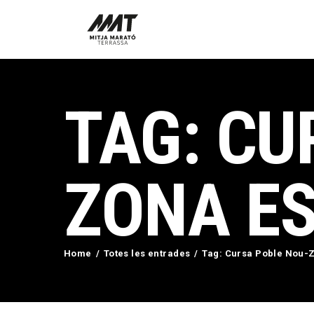
TAG: CU
ZONA E
Home
Totes les entrades
Tag: Cursa Poble Nou-Z