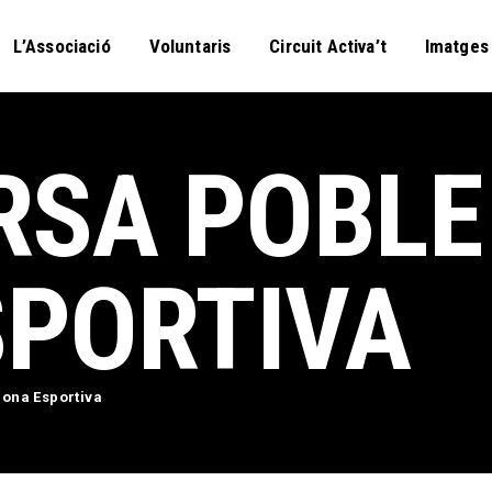
L’Associació
L’Associació
Voluntaris
Circuit Activa’t
Imatges
Voluntaris
Circuit Activa’t
Imatges
RSA POBLE
Curses
Blog
SPORTIVA
Contactar
ona Esportiva