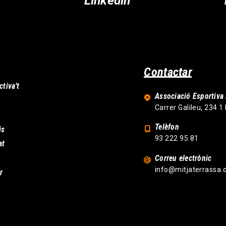
Linkedin
Contactar
ctiva’t
Associació Esportiva 
Carrer Galileu, 234 1
Telèfon
is
93 222 95 81
at
Correu electrònic
info@mitjaterrassa.
r